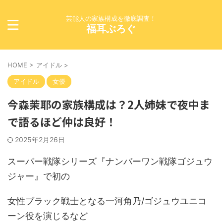
芸能人の家族構成を徹底調査！
福耳ぶろぐ
HOME
>
アイドル
>
アイドル
女優
今森茉耶の家族構成は？2人姉妹で夜中ま
で語るほど仲は良好！
2025年2月26日
スーパー戦隊シリーズ『ナンバーワン戦隊ゴジュウ
ジャー』で初の
女性ブラック戦士となる一河角乃/ゴジュウユニコ
ーン役を演じるなど