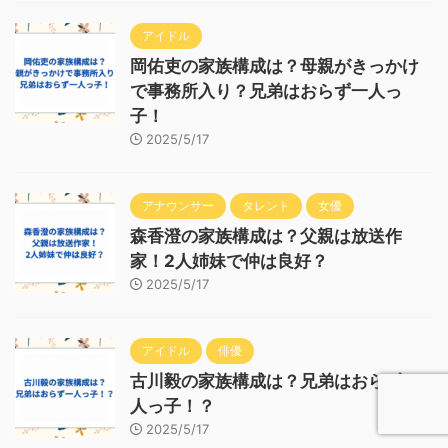
アイドル
岡佑吏の家族構成は？母親がきっかけ
で事務所入り？兄弟はおらず一人っ
子！
2025/5/17
アナウンサー
タレント
女優
森香澄の家族構成は？父親は放送作
家！2人姉妹で仲は良好？
2025/5/17
アイドル
俳優
古川毅の家族構成は？兄弟はおらず一
人っ子！？
2025/5/17