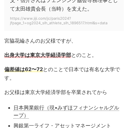
父・信介さんはフェンシング協会専務理事とし
て太田雄貴会長（当時）を支えた。
https://www.jiji.com/jc/paris2024?
jfpage_1=og2024_slh_athlete_slh_1896517.html&s=data
宮脇花綸さんのお父様ですが、
出身大学は東京大学
経済学部
とのこと。
偏差値は62〜72
とのことで日本では有名な大学で
す。
お父様は東京大学経済学部を卒業されてから
日本興業銀行（現•みずほフィナンシャルグル
ープ）
興銀第一ライフ・アセットマネージメント