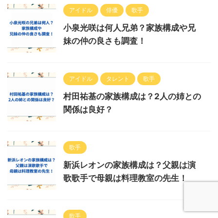
アイドル
俳優
歌手
小泉光咲は何人兄弟？家族構成や兄
妹の仲の良さも調査！
アイドル
タレント
歌手
村田祐基の家族構成は？2人の姉との
関係は良好？
歌手
新浜レオンの家族構成は？父親は演
歌歌手で母親は料理教室の先生！
歌手