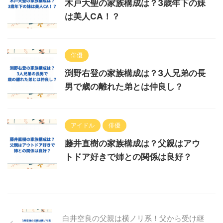
木戸大聖の家族構成は？3歳年下の妹
は美人CA！？
俳優
渕野右登の家族構成は？3人兄弟の長
男で歳の離れた弟とは仲良し？
アイドル
俳優
藤井直樹の家族構成は？父親はアウ
トドア好きで姉との関係は良好？
白井空良の父親は横ノリ系！父から受け継