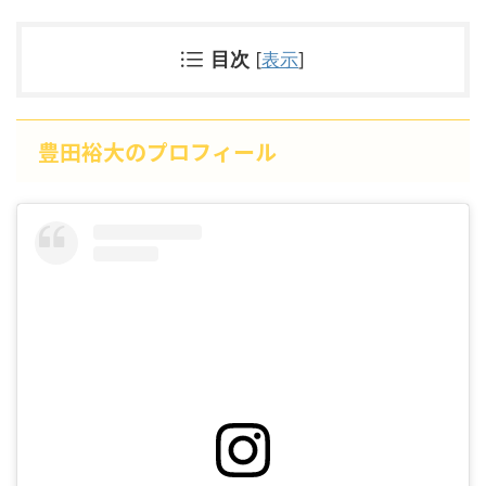
目次
[
表示
]
豊田裕大のプロフィール