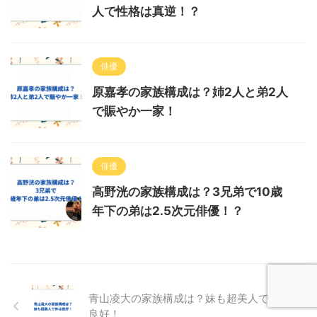
人で性格は真逆！？
俳優
原嘉孝の家族構成は？姉2人と弟2人
で賑やか一家！
俳優
高野洸の家族構成は？3兄弟で10歳
年下の弟は2.5次元俳優！？
青山凌大の家族構成は？妹も超美人で仲は
良好！