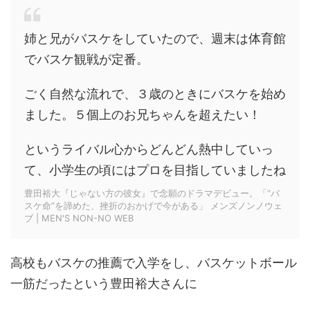
姉と兄がバスケをしていたので、週末は体育館
でバスケ観戦が定番。
ごく自然な流れで、３歳のときにバスケを始め
ました。５個上のお兄ちゃんを超えたい！
というライバル心からどんどん熱中していっ
て、小学生の頃にはプロを目指していましたね
豊田裕大『じゃない方の彼女』で念願のドラマデビュー。「“バ
スケ命”を諦めた、挫折のおかげで今がある」 メンズノンノウェ
ブ | MEN'S NON-NO WEB
高校もバスケの推薦で入学をし、バスケットボール
一筋だったという豊田裕大さんに