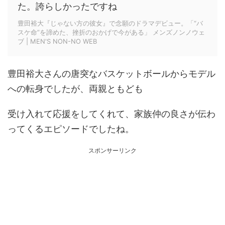
た。誇らしかったですね
豊田裕大『じゃない方の彼女』で念願のドラマデビュー。「“バ
スケ命”を諦めた、挫折のおかげで今がある」 メンズノンノウェ
ブ | MEN'S NON-NO WEB
豊田裕大さんの唐突なバスケットボールからモデル
への転身でしたが、両親ともども
受け入れて応援をしてくれて、家族仲の良さが伝わ
ってくるエピソードでしたね。
スポンサーリンク