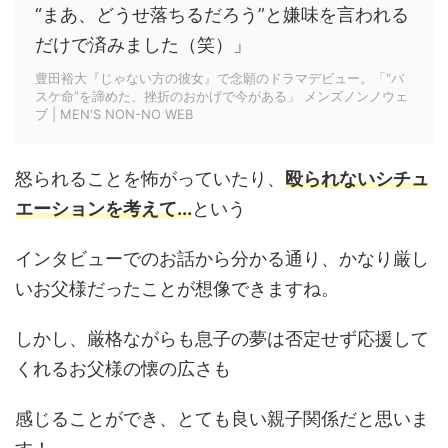
“まあ、どうせ落ちるだろう”と嫌味を言われる
だけで済みました（笑）」
豊田裕大『じゃない方の彼女』で念願のドラマデビュー。「“バ
スケ命”を諦めた、挫折のおかげで今がある」 メンズノンノウェ
ブ | MEN'S NON-NO WEB
怒られることを怖がっていたり、
殴られないシチュ
エーションを考えて...
という
インタビューでのお話から分かる通り、かなり厳し
いお父様だったことが想像できますね。
しかし、厳格ながらも息子の夢は否定せず応援して
くれるお父様の懐の広さも
感じることができ、とても良い親子関係だと思いま