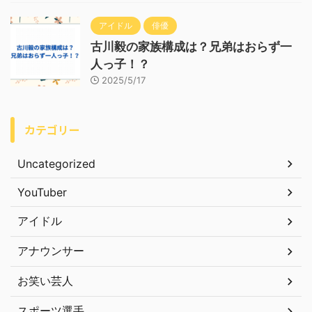
アイドル
俳優
古川毅の家族構成は？兄弟はおらず一
人っ子！？
2025/5/17
カテゴリー
Uncategorized
YouTuber
アイドル
アナウンサー
お笑い芸人
スポーツ選手