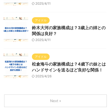
2025/4/11
アイドル
鈴木大河の家族構成は？3歳上の姉との
関係は良好？
2025/4/11
アイドル
松倉海斗の家族構成は？4歳下の妹とは
ハンドサインを送るほど良好な関係！
2025/4/26
Next »